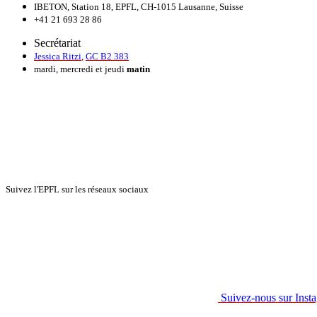
IBETON, Station 18, EPFL, CH-1015 Lausanne, Suisse
+41 21 693 28 86
Secrétariat
Jessica Ritzi
,
GC B2 383
mardi, mercredi et jeudi
matin
Suivez l'EPFL sur les réseaux sociaux
Suivez-nous sur Inst