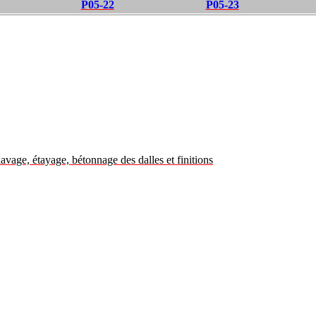
P05-22
P05-23
age, étayage, bétonnage des dalles et finitions