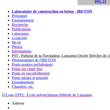
P05-21
Laboratoire de construction en béton - IBETON
Personnel
Enseignement
Recherche
Publications
i-structures
i-concrete
fib-ch
Photos
Informations
P05 - Parking de la Navigation, Lausanne-Ouchy Brèches de clav
Photographies de l'IBETON
Ponts poutres préfabriqués
Ponts sur cintre fixe
Ponts en encorbellement
Ponts mixtes et poussés
Enseignement
Chantiers, etc.
Adresse