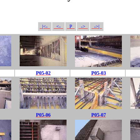
|<-
<-
P
->
->|
P05-02
P05-03
P05-06
P05-07