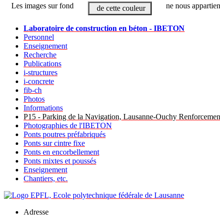
Les images sur fond
ne nous appartien
de cette couleur
Laboratoire de construction en béton - IBETON
Personnel
Enseignement
Recherche
Publications
i-structures
i-concrete
fib-ch
Photos
Informations
P15 - Parking de la Navigation, Lausanne-Ouchy Renforcement
Photographies de l'IBETON
Ponts poutres préfabriqués
Ponts sur cintre fixe
Ponts en encorbellement
Ponts mixtes et poussés
Enseignement
Chantiers, etc.
Adresse