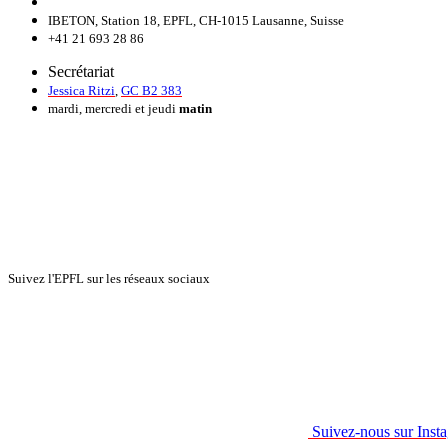
IBETON, Station 18, EPFL, CH-1015 Lausanne, Suisse
+41 21 693 28 86
Secrétariat
Jessica Ritzi
,
GC B2 383
mardi, mercredi et jeudi
matin
Suivez l'EPFL sur les réseaux sociaux
Suivez-nous sur Inst