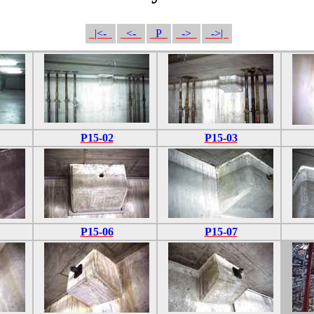
|<-
<-
P
->
->|
P15-02
P15-03
P15-06
P15-07