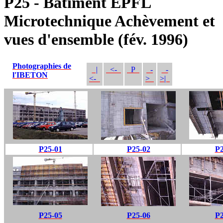
P25 - Bâtiment EPFL
Microtechnique Achèvement et
vues d'ensemble (fév. 1996)
Photographies de
|
<-
P
-
-
l'IBETON
<-
>
>|
P25-01
P25-02
P2
P25-05
P25-06
P2