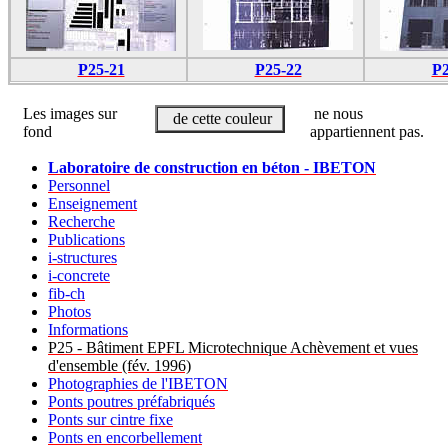
P25-21
P25-22
P2
Les images sur
ne nous
de cette couleur
fond
appartiennent pas.
Laboratoire de construction en béton - IBETON
Personnel
Enseignement
Recherche
Publications
i-structures
i-concrete
fib-ch
Photos
Informations
P25 - Bâtiment EPFL Microtechnique Achèvement et vues
d'ensemble (fév. 1996)
Photographies de l'IBETON
Ponts poutres préfabriqués
Ponts sur cintre fixe
Ponts en encorbellement