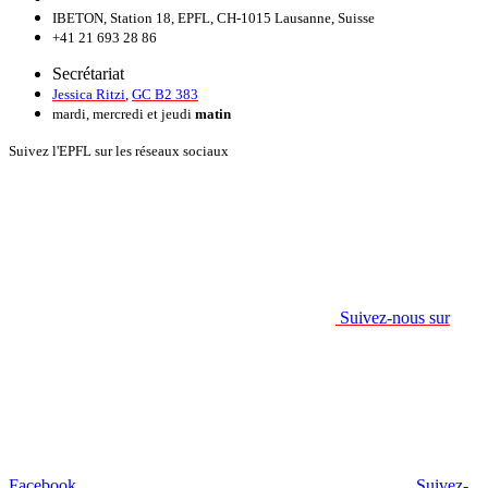
IBETON, Station 18, EPFL, CH-1015 Lausanne, Suisse
+41 21 693 28 86
Secrétariat
Jessica Ritzi
,
GC B2 383
mardi, mercredi et jeudi
matin
Suivez l'EPFL sur les réseaux sociaux
Suivez-nous sur
Facebook.
Suivez-