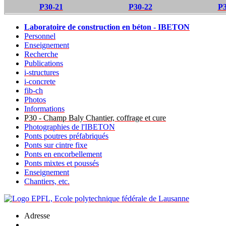
P30-21
P30-22
P3
Laboratoire de construction en béton - IBETON
Personnel
Enseignement
Recherche
Publications
i-structures
i-concrete
fib-ch
Photos
Informations
P30 - Champ Baly Chantier, coffrage et cure
Photographies de l'IBETON
Ponts poutres préfabriqués
Ponts sur cintre fixe
Ponts en encorbellement
Ponts mixtes et poussés
Enseignement
Chantiers, etc.
Adresse