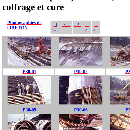
coffrage et cure
Photographies de
|
<-
P
-
-
l'IBETON
<-
>
>|
P30-01
P30-02
P3
P30-05
P30-06
P3