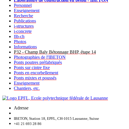
Laboratoire de construction en béton - IBETON
Personnel
Enseignement
Recherche
Publications
i-structures
i-concrete
fib-ch
Photos
Informations
P32 - Champ Baly Bétonnage BHP, étape 14
Photographies de l'IBETON
Ponts poutres préfabriqués
Ponts sur cintre fixe
Ponts en encorbellement
Ponts mixtes et poussés
Enseignement
Chantiers, etc.
Adresse
IBETON, Station 18, EPFL, CH-1015 Lausanne, Suisse
+41 21 693 28 86