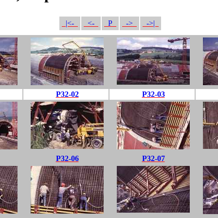
|<-
<-
P
->
->|
P32-02
P32-03
P32-06
P32-07