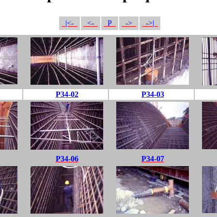
|<-
<-
P
->
->|
P34-02
P34-03
P34-06
P34-07