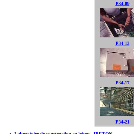
P34-09
P34-13
P34-17
P34-21
Laboratoire de construction en béton - IBETON