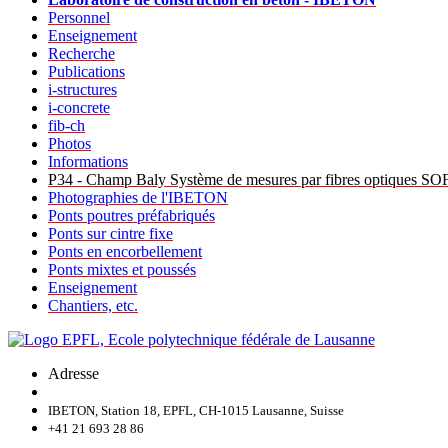
Personnel
Enseignement
Recherche
Publications
i-structures
i-concrete
fib-ch
Photos
Informations
P34 - Champ Baly Système de mesures par fibres optiques S
Photographies de l'IBETON
Ponts poutres préfabriqués
Ponts sur cintre fixe
Ponts en encorbellement
Ponts mixtes et poussés
Enseignement
Chantiers, etc.
Adresse
IBETON, Station 18, EPFL, CH-1015 Lausanne, Suisse
+41 21 693 28 86