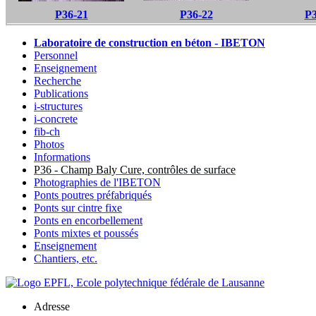
P36-21
P36-22
P3
Laboratoire de construction en béton - IBETON
Personnel
Enseignement
Recherche
Publications
i-structures
i-concrete
fib-ch
Photos
Informations
P36 - Champ Baly Cure, contrôles de surface
Photographies de l'IBETON
Ponts poutres préfabriqués
Ponts sur cintre fixe
Ponts en encorbellement
Ponts mixtes et poussés
Enseignement
Chantiers, etc.
Adresse