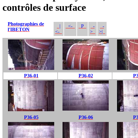
contrôles de surface
Photographies de
|
<-
P
-
-
l'IBETON
<-
>
>|
P36-01
P36-02
P3
P36-05
P36-06
P3