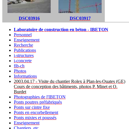
DSC03916
DSC03917
Laboratoire de construction en béton - IBETON
Personnel
Enseignement
Recherche
Publications
i-structures
i-concrete
fib-ch
Photos
Informations
2003.04.17 - Visite du chantier Rolex à Plan-les-Ouates (GE)
Cours de conception des bâtiments, photos P. Minet et O.
Burdet
Photographies de l'IBETON
Ponts poutres préfabriqués
Ponts sur cintre fixe
Ponts en encorbellement
Ponts mixtes et poussés
Enseignement
Chantiers, etc.