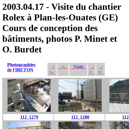
2003.04.17 - Visite du chantier
Rolex à Plan-les-Ouates (GE)
Cours de conception des
bâtiments, photos P. Minet et
O. Burdet
Photographies
|
<-
Visite
-
-
de l'IBETON
<-
>
>|
112_1279
112_1280
112