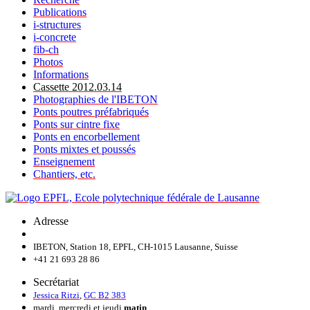
Publications
i-structures
i-concrete
fib-ch
Photos
Informations
Cassette 2012.03.14
Photographies de l'IBETON
Ponts poutres préfabriqués
Ponts sur cintre fixe
Ponts en encorbellement
Ponts mixtes et poussés
Enseignement
Chantiers, etc.
Adresse
IBETON, Station 18, EPFL, CH-1015 Lausanne, Suisse
+41 21 693 28 86
Secrétariat
Jessica Ritzi
,
GC B2 383
mardi, mercredi et jeudi
matin