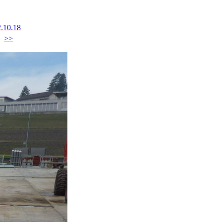
.10.18
>>