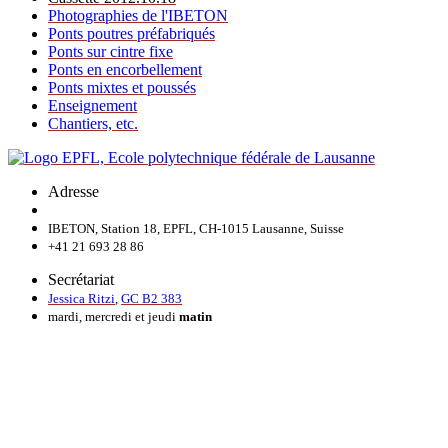
Photographies de l'IBETON
Ponts poutres préfabriqués
Ponts sur cintre fixe
Ponts en encorbellement
Ponts mixtes et poussés
Enseignement
Chantiers, etc.
Adresse
IBETON, Station 18, EPFL, CH-1015 Lausanne, Suisse
+41 21 693 28 86
Secrétariat
Jessica Ritzi
,
GC B2 383
mardi, mercredi et jeudi
matin