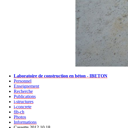
Laboratoire de construction en béton - IBETON
Personnel
Enseignement
Recherche
Publications
i-structures
i-concrete
fib-ch
Photos
Informations
Cassette 2012.10.18