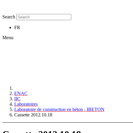
Search
FR
Menu
ENAC
IIC
Laboratoires
Laboratoire de construction en béton - IBETON
Cassette 2012.10.18