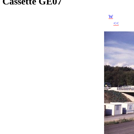
Cassette GE07
W
<<