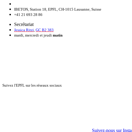
IBETON, Station 18, EPFL, CH-1015 Lausanne, Suisse
+41 21 693 28 86
Secrétariat
Jessica Ritzi
,
GC B2 383
mardi, mercredi et jeudi
matin
Suivez l'EPFL sur les réseaux sociaux
Suivez-nous sur Inst