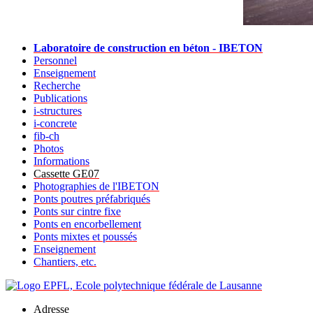
Laboratoire de construction en béton - IBETON
Personnel
Enseignement
Recherche
Publications
i-structures
i-concrete
fib-ch
Photos
Informations
Cassette GE07
Photographies de l'IBETON
Ponts poutres préfabriqués
Ponts sur cintre fixe
Ponts en encorbellement
Ponts mixtes et poussés
Enseignement
Chantiers, etc.
Adresse