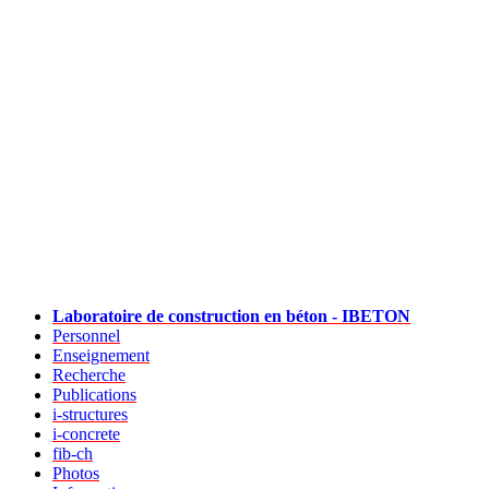
Laboratoire de construction en béton - IBETON
Personnel
Enseignement
Recherche
Publications
i-structures
i-concrete
fib-ch
Photos