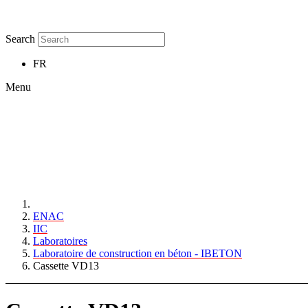
Search
FR
Menu
ENAC
IIC
Laboratoires
Laboratoire de construction en béton - IBETON
Cassette VD13