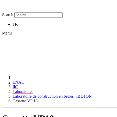
Search
FR
Menu
ENAC
IIC
Laboratoires
Laboratoire de construction en béton - IBETON
Cassette VD18