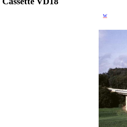
Cassette VD18
W