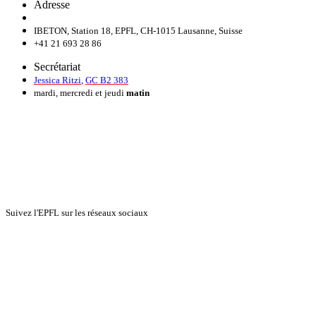
Adresse
IBETON, Station 18, EPFL, CH-1015 Lausanne, Suisse
+41 21 693 28 86
Secrétariat
Jessica Ritzi
,
GC B2 383
mardi, mercredi et jeudi
matin
Suivez l'EPFL sur les réseaux sociaux