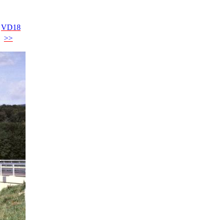
VD18
>>