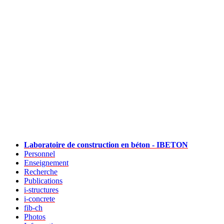
Laboratoire de construction en béton - IBETON
Personnel
Enseignement
Recherche
Publications
i-structures
i-concrete
fib-ch
Photos