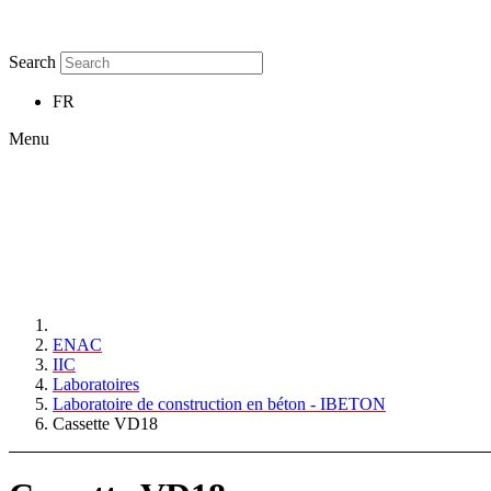
Search
FR
Menu
ENAC
IIC
Laboratoires
Laboratoire de construction en béton - IBETON
Cassette VD18