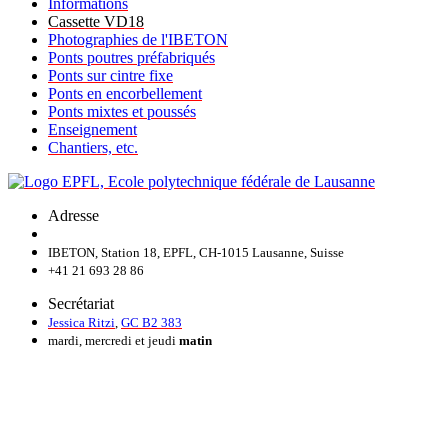
Informations
Cassette VD18
Photographies de l'IBETON
Ponts poutres préfabriqués
Ponts sur cintre fixe
Ponts en encorbellement
Ponts mixtes et poussés
Enseignement
Chantiers, etc.
Adresse
IBETON, Station 18, EPFL, CH-1015 Lausanne, Suisse
+41 21 693 28 86
Secrétariat
Jessica Ritzi
,
GC B2 383
mardi, mercredi et jeudi
matin