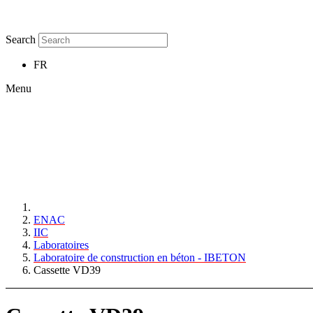
Search
FR
Menu
ENAC
IIC
Laboratoires
Laboratoire de construction en béton - IBETON
Cassette VD39