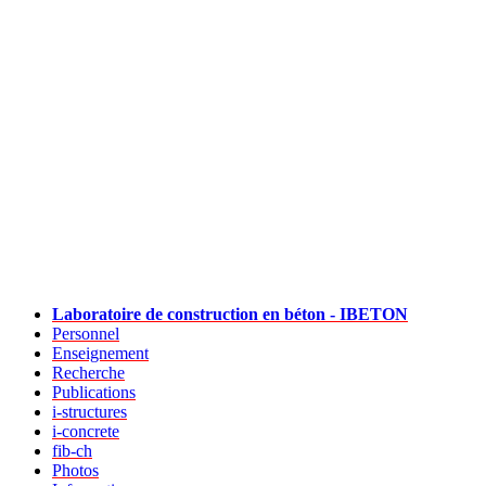
Laboratoire de construction en béton - IBETON
Personnel
Enseignement
Recherche
Publications
i-structures
i-concrete
fib-ch
Photos