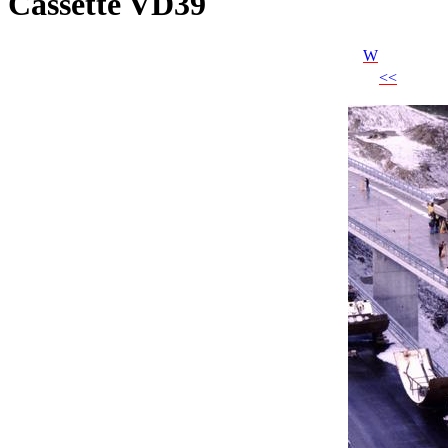
Cassette VD39
W
<<