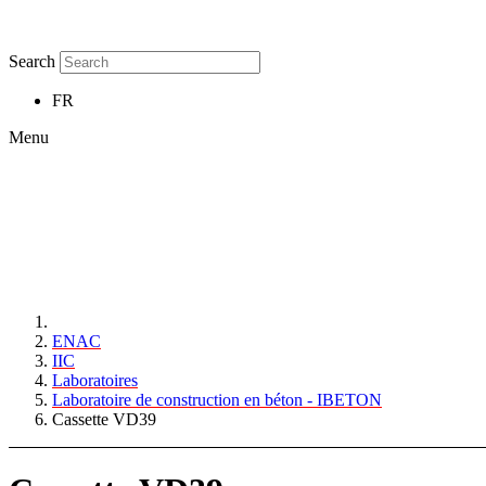
Search
FR
Menu
ENAC
IIC
Laboratoires
Laboratoire de construction en béton - IBETON
Cassette VD39