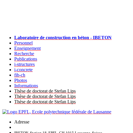
Laboratoire de construction en béton - IBETON
Personnel
Enseignement
Recherche
Publications
i-structures
i-concrete
fib-ch
Photos
Informations
Thèse de doctorat de Stefan Lips
Thèse de doctorat de Stefan Lips
Thèse de doctorat de Stefan Lips
Adresse
IBETON, Station 18, EPFL, CH-1015 Lausanne, Suisse