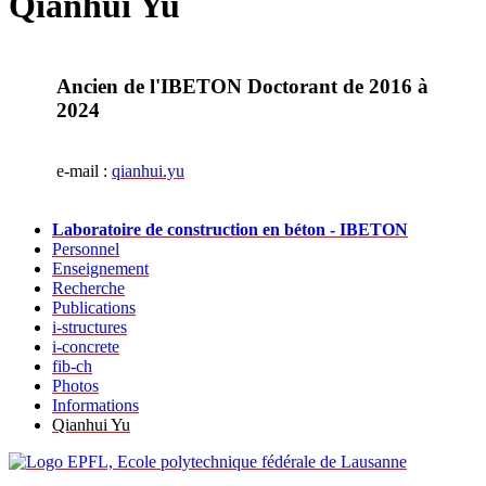
Qianhui Yu
Ancien de l'IBETON Doctorant de 2016 à
2024
e-mail :
qianhui.yu
Laboratoire de construction en béton - IBETON
Personnel
Enseignement
Recherche
Publications
i-structures
i-concrete
fib-ch
Photos
Informations
Qianhui Yu