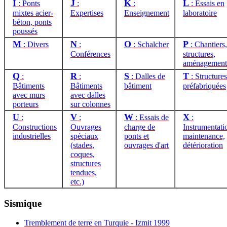
I
J
K
L
: Ponts
:
:
: Essais en
mixtes acier-
Expertises
Enseignement
laboratoire
béton, ponts
poussés
M
N
O
P
: Divers
:
: Schalcher
: Chantiers,
Conférences
structures,
aménagement
Q
R
S
T
:
:
: Dalles de
: Structures
Bâtiments
Bâtiments
bâtiment
préfabriquées
avec murs
avec dalles
porteurs
sur colonnes
U
V
W
X
:
:
: Essais de
:
Constructions
Ouvrages
charge de
Instrumentati
industrielles
spéciaux
ponts et
maintenance,
(stades,
ouvrages d'art
détérioration
coques,
structures
tendues,
etc.)
Sismique
Tremblement de terre en Turquie - Izmit 1999