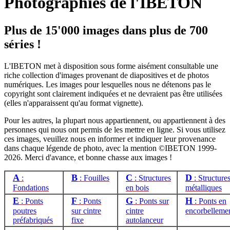
Photographies de l'IBETON
Plus de 15'000 images dans plus de 700
séries !
L'IBETON met à disposition sous forme aisément consultable une
riche collection d'images provenant de diapositives et de photos
numériques. Les images pour lesquelles nous ne détenons pas le
copyright sont clairement indiquées et ne devraient pas être utilisées
(elles n'apparaissent qu'au format vignette).
Pour les autres, la plupart nous appartiennent, ou appartiennent à des
personnes qui nous ont permis de les mettre en ligne. Si vous utilisez
ces images, veuillez nous en informer et indiquer leur provenance
dans chaque légende de photo, avec la mention ©IBETON 1999-
2026. Merci d'avance, et bonne chasse aux images !
A
B
C
D
:
: Fouilles
: Structures
: Structure
Fondations
en bois
métalliques
E
F
G
H
: Ponts
: Ponts
: Ponts sur
: Ponts en
poutres
sur cintre
cintre
encorbelleme
préfabriqués
fixe
autolanceur