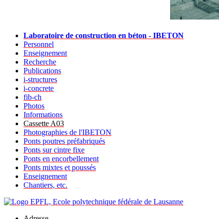
Laboratoire de construction en béton - IBETON
Personnel
Enseignement
Recherche
Publications
i-structures
i-concrete
fib-ch
Photos
Informations
Cassette A03
Photographies de l'IBETON
Ponts poutres préfabriqués
Ponts sur cintre fixe
Ponts en encorbellement
Ponts mixtes et poussés
Enseignement
Chantiers, etc.
Adresse