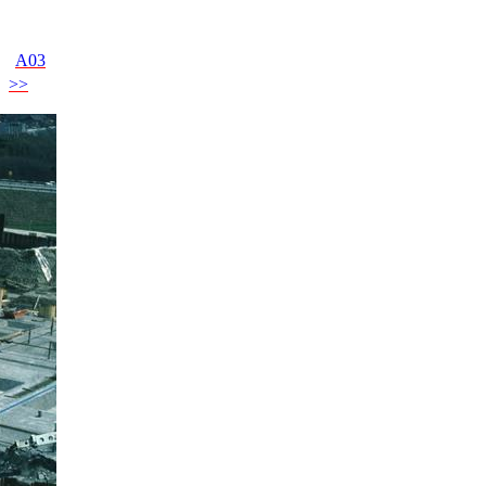
A03
>>