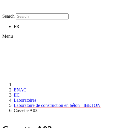
Search
FR
Menu
ENAC
IIC
Laboratoires
Laboratoire de construction en béton - IBETON
Cassette A03