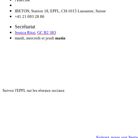
IBETON, Station 18, EPFL, CH-1015 Lausanne, Suisse
+41 21 693 28 86
Secrétariat
Jessica Ritzi
,
GC B2 383
mardi, mercredi et jeudi
matin
Suivez l'EPFL sur les réseaux sociaux
Suivez-nous sur Inst