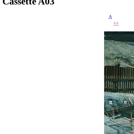
Cassette A03
A
<<