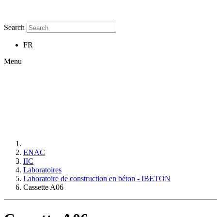
Search
FR
Menu
ENAC
IIC
Laboratoires
Laboratoire de construction en béton - IBETON
Cassette A06