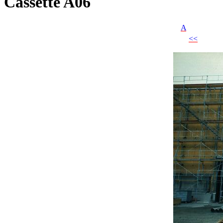
Cassette A06
A
<<