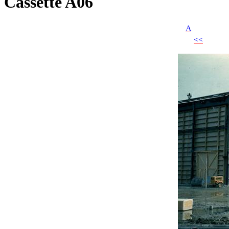
Cassette A06
A
<<