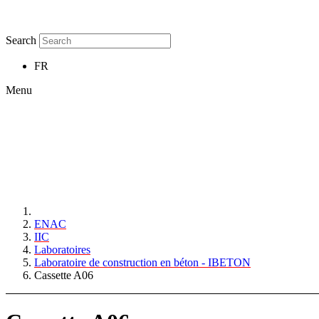
Search
FR
Menu
ENAC
IIC
Laboratoires
Laboratoire de construction en béton - IBETON
Cassette A06