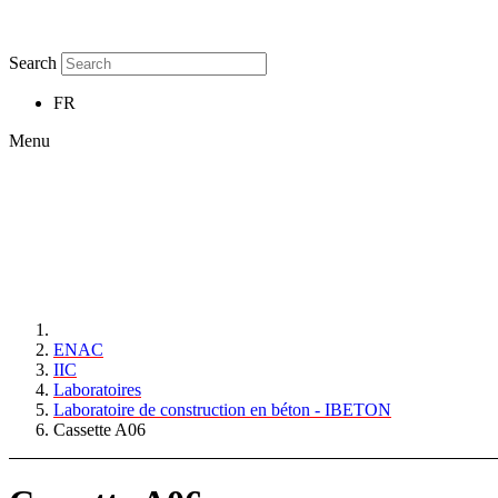
Search
FR
Menu
ENAC
IIC
Laboratoires
Laboratoire de construction en béton - IBETON
Cassette A06