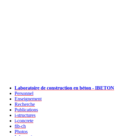
Laboratoire de construction en béton - IBETON
Personnel
Enseignement
Recherche
Publications
i-structures
i-concrete
fib-ch
Photos