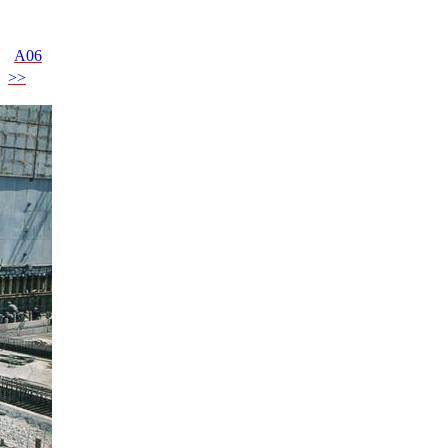
A06
>>