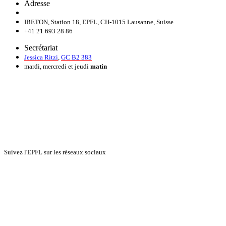
Adresse
IBETON, Station 18, EPFL, CH-1015 Lausanne, Suisse
+41 21 693 28 86
Secrétariat
Jessica Ritzi
,
GC B2 383
mardi, mercredi et jeudi
matin
Suivez l'EPFL sur les réseaux sociaux