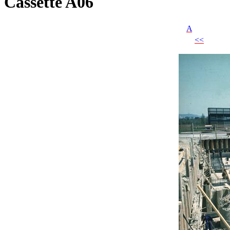
Cassette A06
A
<<