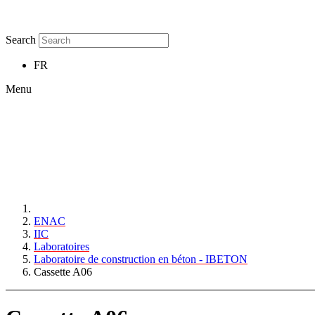
Search
FR
Menu
ENAC
IIC
Laboratoires
Laboratoire de construction en béton - IBETON
Cassette A06