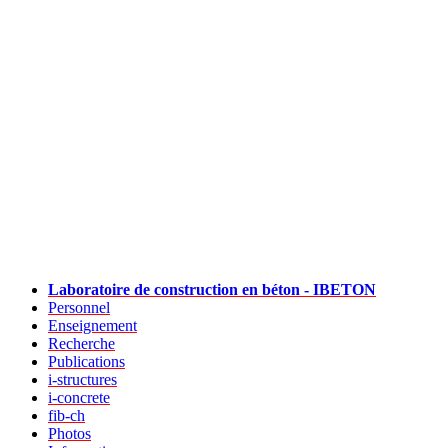
Laboratoire de construction en béton - IBETON
Personnel
Enseignement
Recherche
Publications
i-structures
i-concrete
fib-ch
Photos