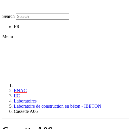
Search
FR
Menu
ENAC
IIC
Laboratoires
Laboratoire de construction en béton - IBETON
Cassette A06