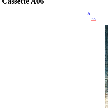
Cassette A06
A
<<