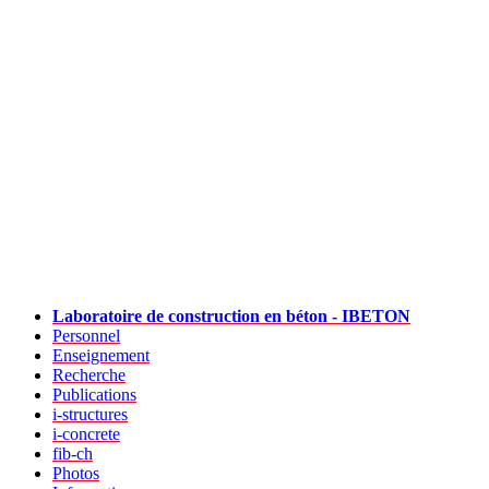
Laboratoire de construction en béton - IBETON
Personnel
Enseignement
Recherche
Publications
i-structures
i-concrete
fib-ch
Photos