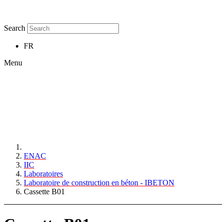
Search
FR
Menu
ENAC
IIC
Laboratoires
Laboratoire de construction en béton - IBETON
Cassette B01