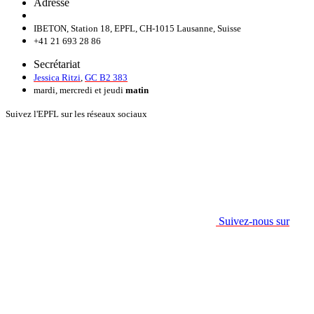
Adresse
IBETON, Station 18, EPFL, CH-1015 Lausanne, Suisse
+41 21 693 28 86
Secrétariat
Jessica Ritzi
,
GC B2 383
mardi, mercredi et jeudi
matin
Suivez l'EPFL sur les réseaux sociaux
Suivez-nous sur