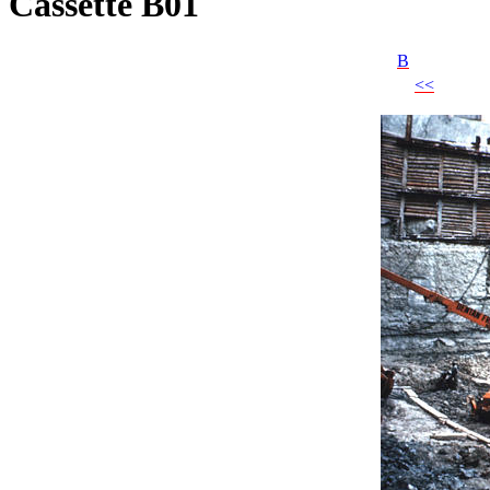
Cassette B01
B
<<