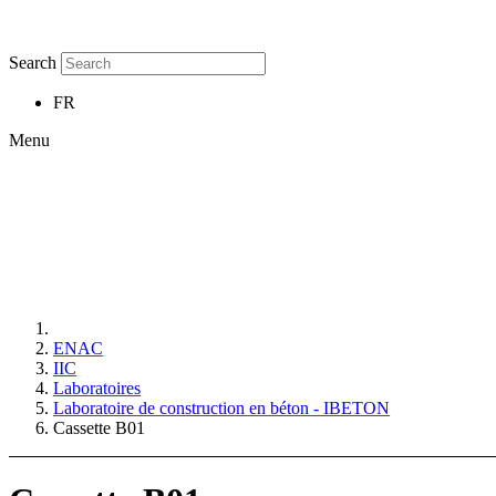
Search
FR
Menu
ENAC
IIC
Laboratoires
Laboratoire de construction en béton - IBETON
Cassette B01