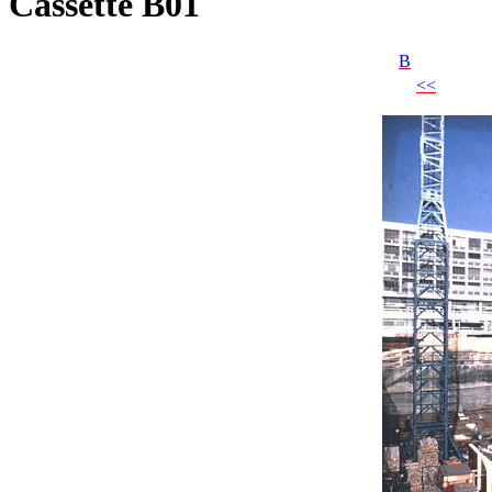
Cassette B01
B
<<