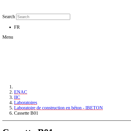
Search
FR
Menu
ENAC
IIC
Laboratoires
Laboratoire de construction en béton - IBETON
Cassette B01