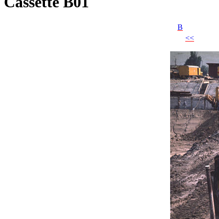
Cassette B01
B
<<