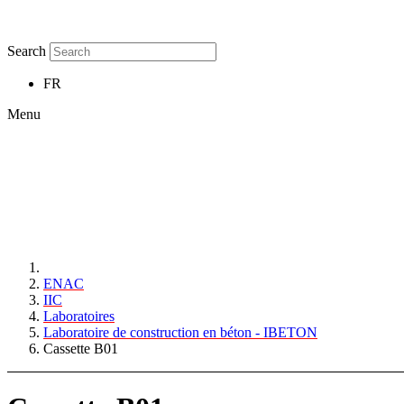
Search
FR
Menu
ENAC
IIC
Laboratoires
Laboratoire de construction en béton - IBETON
Cassette B01