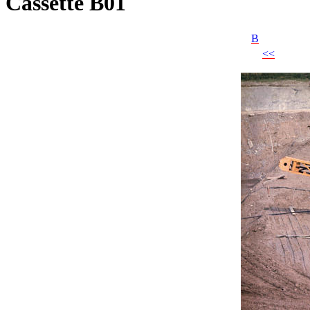
Cassette B01
B
<<