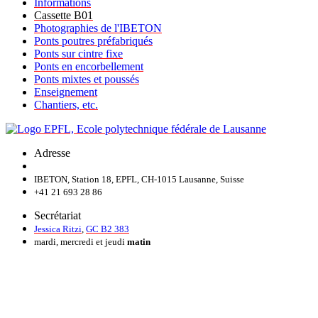
Informations
Cassette B01
Photographies de l'IBETON
Ponts poutres préfabriqués
Ponts sur cintre fixe
Ponts en encorbellement
Ponts mixtes et poussés
Enseignement
Chantiers, etc.
Adresse
IBETON, Station 18, EPFL, CH-1015 Lausanne, Suisse
+41 21 693 28 86
Secrétariat
Jessica Ritzi
,
GC B2 383
mardi, mercredi et jeudi
matin