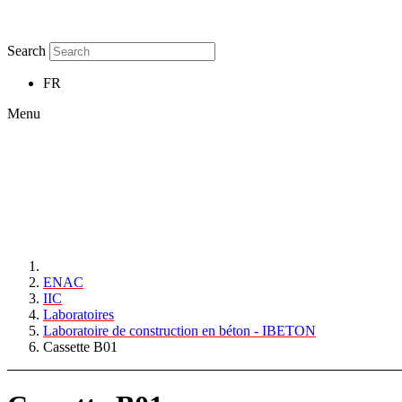
Search
FR
Menu
ENAC
IIC
Laboratoires
Laboratoire de construction en béton - IBETON
Cassette B01