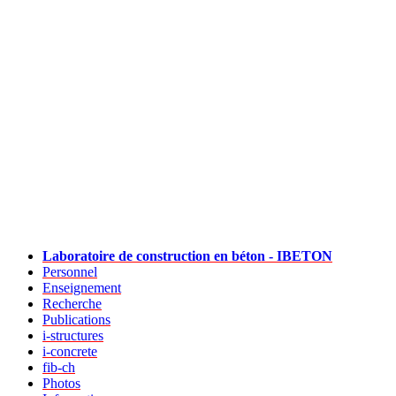
Laboratoire de construction en béton - IBETON
Personnel
Enseignement
Recherche
Publications
i-structures
i-concrete
fib-ch
Photos