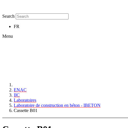
Search
FR
Menu
ENAC
IIC
Laboratoires
Laboratoire de construction en béton - IBETON
Cassette B01