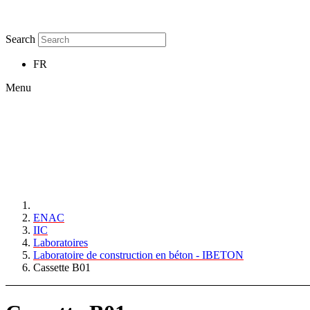
Search
FR
Menu
ENAC
IIC
Laboratoires
Laboratoire de construction en béton - IBETON
Cassette B01