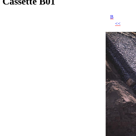
Cassette B01
B
<<