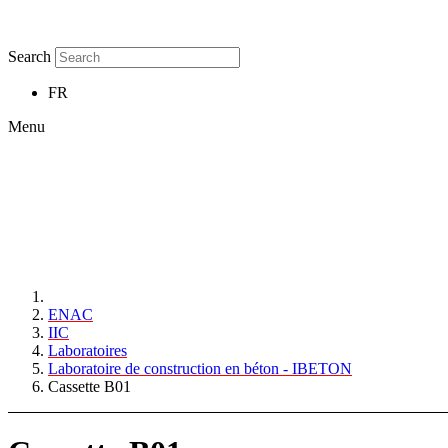
Search
FR
Menu
ENAC
IIC
Laboratoires
Laboratoire de construction en béton - IBETON
Cassette B01