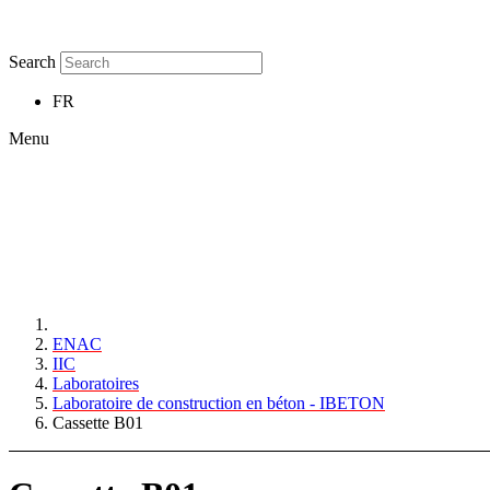
Search
FR
Menu
ENAC
IIC
Laboratoires
Laboratoire de construction en béton - IBETON
Cassette B01