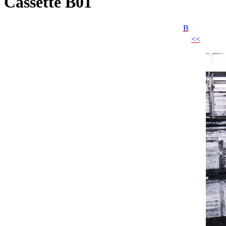
Cassette B01
B
<<