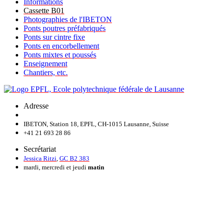
Informations
Cassette B01
Photographies de l'IBETON
Ponts poutres préfabriqués
Ponts sur cintre fixe
Ponts en encorbellement
Ponts mixtes et poussés
Enseignement
Chantiers, etc.
Adresse
IBETON, Station 18, EPFL, CH-1015 Lausanne, Suisse
+41 21 693 28 86
Secrétariat
Jessica Ritzi
,
GC B2 383
mardi, mercredi et jeudi
matin