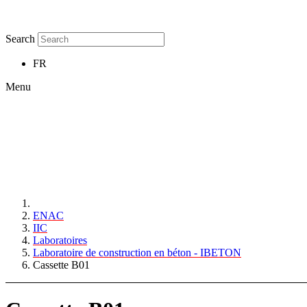
Search
FR
Menu
ENAC
IIC
Laboratoires
Laboratoire de construction en béton - IBETON
Cassette B01