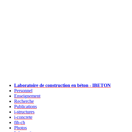
Laboratoire de construction en béton - IBETON
Personnel
Enseignement
Recherche
Publications
i-structures
i-concrete
fib-ch
Photos