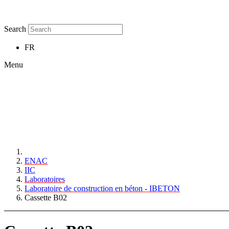
Search
FR
Menu
ENAC
IIC
Laboratoires
Laboratoire de construction en béton - IBETON
Cassette B02