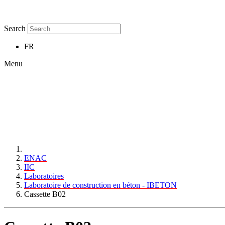
Search
FR
Menu
ENAC
IIC
Laboratoires
Laboratoire de construction en béton - IBETON
Cassette B02