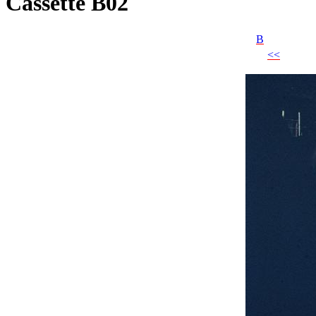
Cassette B02
B
<<