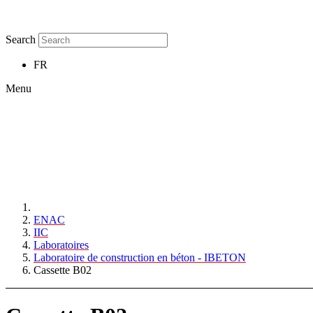
Search
FR
Menu
ENAC
IIC
Laboratoires
Laboratoire de construction en béton - IBETON
Cassette B02