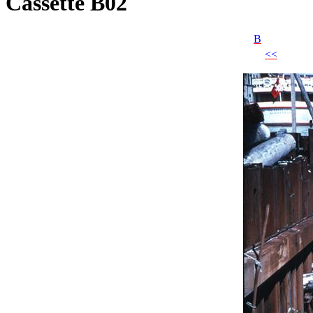
Cassette B02
B
<<