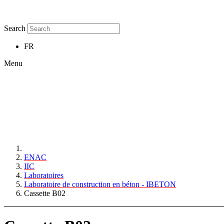
Search
FR
Menu
ENAC
IIC
Laboratoires
Laboratoire de construction en béton - IBETON
Cassette B02