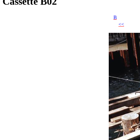
Cassette B02
B
<<