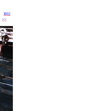
B02
>>