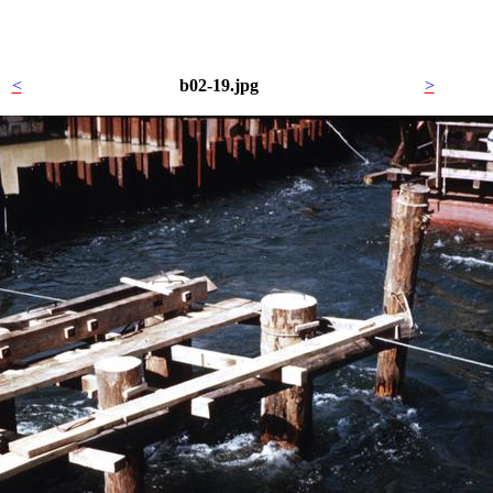
<
b02-19.jpg
>