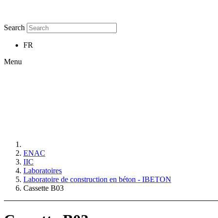
Search
FR
Menu
ENAC
IIC
Laboratoires
Laboratoire de construction en béton - IBETON
Cassette B03