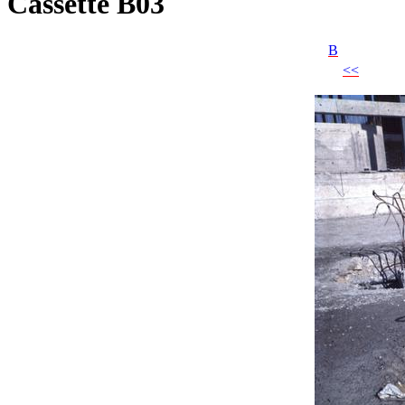
Cassette B03
B
<<