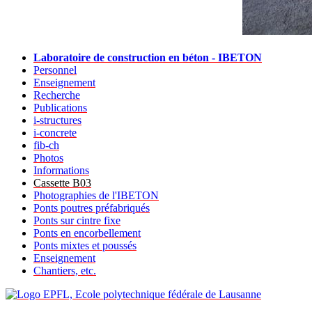
Laboratoire de construction en béton - IBETON
Personnel
Enseignement
Recherche
Publications
i-structures
i-concrete
fib-ch
Photos
Informations
Cassette B03
Photographies de l'IBETON
Ponts poutres préfabriqués
Ponts sur cintre fixe
Ponts en encorbellement
Ponts mixtes et poussés
Enseignement
Chantiers, etc.