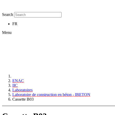
Search
FR
Menu
ENAC
IIC
Laboratoires
Laboratoire de construction en béton - IBETON
Cassette B03