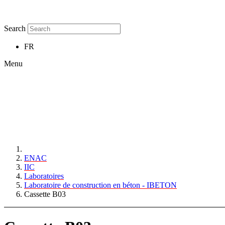
Search
FR
Menu
ENAC
IIC
Laboratoires
Laboratoire de construction en béton - IBETON
Cassette B03