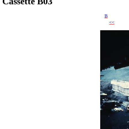
Cassette B03
B
<<