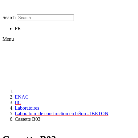
Search
FR
Menu
ENAC
IIC
Laboratoires
Laboratoire de construction en béton - IBETON
Cassette B03