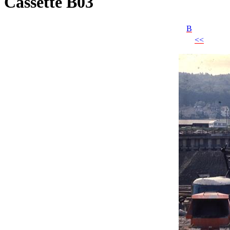
Cassette B03
B
<<