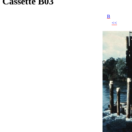
Cassette B03
B
<<