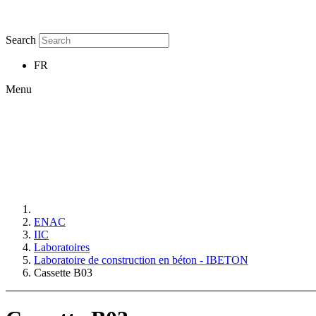
Search
FR
Menu
ENAC
IIC
Laboratoires
Laboratoire de construction en béton - IBETON
Cassette B03