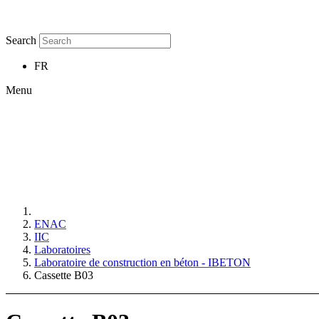
Search
FR
Menu
ENAC
IIC
Laboratoires
Laboratoire de construction en béton - IBETON
Cassette B03