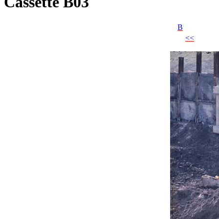
Cassette B03
B
<<