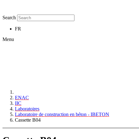
Search
FR
Menu
ENAC
IIC
Laboratoires
Laboratoire de construction en béton - IBETON
Cassette B04