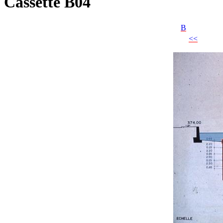
Cassette B04
B
<<