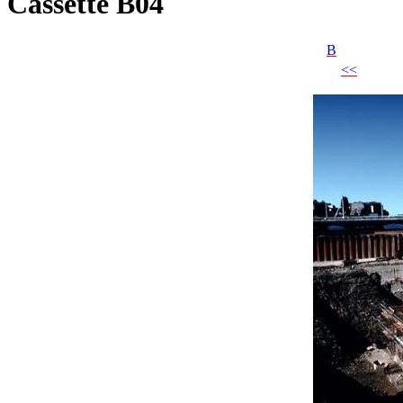
Cassette B04
B
<<