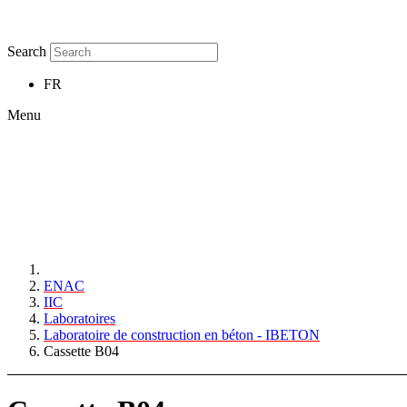
Search
FR
Menu
ENAC
IIC
Laboratoires
Laboratoire de construction en béton - IBETON
Cassette B04